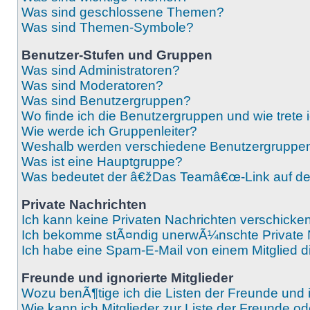
Was sind geschlossene Themen?
Was sind Themen-Symbole?
Benutzer-Stufen und Gruppen
Was sind Administratoren?
Was sind Moderatoren?
Was sind Benutzergruppen?
Wo finde ich die Benutzergruppen und wie trete 
Wie werde ich Gruppenleiter?
Weshalb werden verschiedene Benutzergruppen f
Was ist eine Hauptgruppe?
Was bedeutet der â€žDas Teamâ€œ-Link auf der
Private Nachrichten
Ich kann keine Privaten Nachrichten verschicken
Ich bekomme stÃ¤ndig unerwÃ¼nschte Private 
Ich habe eine Spam-E-Mail von einem Mitglied d
Freunde und ignorierte Mitglieder
Wozu benÃ¶tige ich die Listen der Freunde und i
Wie kann ich Mitglieder zur Liste der Freunde od