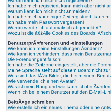
Warum kann ich mich nicht registrieren?
Ich habe mich registriert, kann mich aber nicht 
Warum kann ich mich nicht anmelden?
Ich habe mich vor einiger Zeit registriert, kann
Ich habe mein Passwort vergessen!
Warum werde ich automatisch abgemeldet?
Wozu ist die â€žAlle Cookies des Boards lÃ¶s
BenutzerprÃ¤ferenzen und -einstellungen
Wie kann ich meine Einstellungen Ã¤ndern?
Wie kann ich verhindern, dass mein Benutzernam
Die Forenuhr geht falsch!
Ich habe die Zeitzone eingestellt, aber die Fore
Meine Sprache steht auf diesem Board nicht zur
Was sind das fÃ¼r Bilder, die bei meinem Ben
Wie verwende ich einen Avatar?
Was ist mein Rang und wie kann ich ihn Ã¤nder
Wenn ich bei einem Benutzer auf den E-Mail-Link
BeitrÃ¤ge schreiben
Wie erstelle ich ein neues Thema oder eine Antw