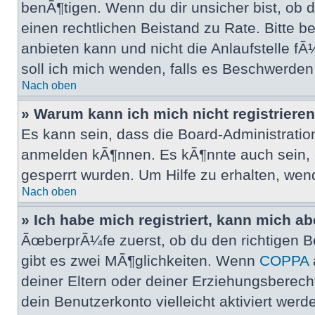
benÃ¶tigen. Wenn du dir unsicher bist, ob di
einen rechtlichen Beistand zu Rate. Bitte 
anbieten kann und nicht die Anlaufstelle f
soll ich mich wenden, falls es Beschwerde
Nach oben
» Warum kann ich mich nicht registriere
Es kann sein, dass die Board-Administratio
anmelden kÃ¶nnen. Es kÃ¶nnte auch sein, d
gesperrt wurden. Um Hilfe zu erhalten, wen
Nach oben
» Ich habe mich registriert, kann mich a
ÃœberprÃ¼fe zuerst, ob du den richtigen 
gibt es zwei MÃ¶glichkeiten. Wenn
COPPA
deiner Eltern oder deiner Erziehungsberecht
dein Benutzerkonto vielleicht aktiviert wer