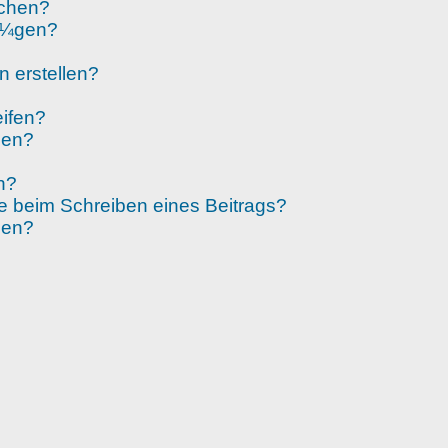
schen?
fÃ¼gen?
n erstellen?
eifen?
gen?
n?
 beim Schreiben eines Beitrags?
den?