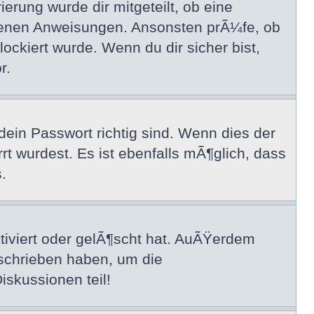
erung wurde dir mitgeteilt, ob eine
haltenen Anweisungen. Ansonsten prÃ¼fe, ob
ockiert wurde. Wenn du dir sicher bist,
r.
in Passwort richtig sind. Wenn dies der
rt wurdest. Es ist ebenfalls mÃ¶glich, dass
.
tiviert oder gelÃ¶scht hat. AuÃŸerdem
eschrieben haben, um die
iskussionen teil!