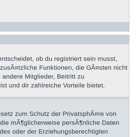
tscheidet, ob du registriert sein musst,
uf zusÃ¤tzliche Funktionen, die GÃ¤sten nicht
ndere Mitglieder, Beitritt zu
t und dir zahlreiche Vorteile bietet.
esetz zum Schutz der PrivatsphÃ¤re von
, die mÃ¶glicherweise persÃ¶nliche Daten
 des oder der Erziehungsberechtigten