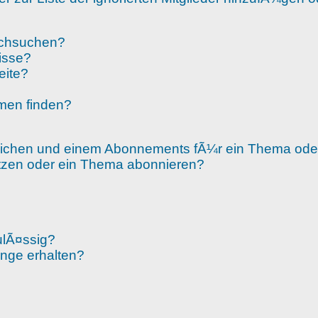
rchsuchen?
isse?
eite?
men finden?
zeichen und einem Abonnements fÃ¼r ein Thema od
etzen oder ein Thema abonnieren?
ulÃ¤ssig?
¤nge erhalten?