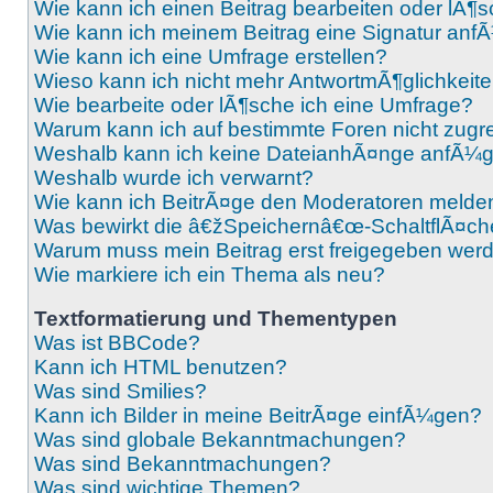
Wie kann ich einen Beitrag bearbeiten oder lÃ¶
Wie kann ich meinem Beitrag eine Signatur an
Wie kann ich eine Umfrage erstellen?
Wieso kann ich nicht mehr AntwortmÃ¶glichkeite
Wie bearbeite oder lÃ¶sche ich eine Umfrage?
Warum kann ich auf bestimmte Foren nicht zugr
Weshalb kann ich keine DateianhÃ¤nge anfÃ¼
Weshalb wurde ich verwarnt?
Wie kann ich BeitrÃ¤ge den Moderatoren melde
Was bewirkt die â€žSpeichernâ€œ-SchaltflÃ¤che
Warum muss mein Beitrag erst freigegeben wer
Wie markiere ich ein Thema als neu?
Textformatierung und Thementypen
Was ist BBCode?
Kann ich HTML benutzen?
Was sind Smilies?
Kann ich Bilder in meine BeitrÃ¤ge einfÃ¼gen?
Was sind globale Bekanntmachungen?
Was sind Bekanntmachungen?
Was sind wichtige Themen?