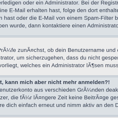
ledigen oder ein Administrator. Bei der Registri
 eine E-Mail erhalten hast, folge den dort ent
 hast oder die E-Mail von einem Spam-Filter bl
en wurde, dann kontaktiere einen Administrato
rÃ¼fe zunÃ¤chst, ob dein Benutzername und de
trator, um sicherzugehen, dass du nicht gesper
vorliegt, welches ein Administrator lÃ¶sen muss
ert, kann mich aber nicht mehr anmelden?!
 Benutzerkonto aus verschieden GrÃ¼nden deak
er, die fÃ¼r lÃ¤ngere Zeit keine BeitrÃ¤ge g
e dich einfach erneut und nimm aktiv an den D