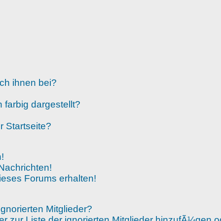
ich ihnen bei?
arbig dargestellt?
 Startseite?
!
Nachrichten!
ieses Forums erhalten!
gnorierten Mitglieder?
er zur Liste der ignorierten Mitglieder hinzufÃ¼gen 