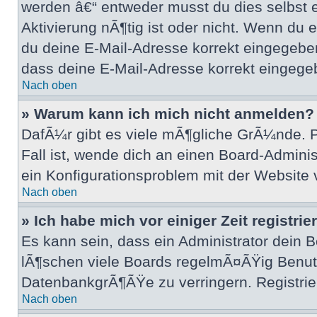
werden â€“ entweder musst du dies selbst er
Aktivierung nÃ¶tig ist oder nicht. Wenn du
du deine E-Mail-Adresse korrekt eingegeben
dass deine E-Mail-Adresse korrekt eingegeb
Nach oben
» Warum kann ich mich nicht anmelden?
DafÃ¼r gibt es viele mÃ¶gliche GrÃ¼nde. P
Fall ist, wende dich an einen Board-Adminis
ein Konfigurationsproblem mit der Website 
Nach oben
» Ich habe mich vor einiger Zeit registri
Es kann sein, dass ein Administrator dein
lÃ¶schen viele Boards regelmÃ¤ÃŸig Benutz
DatenbankgrÃ¶ÃŸe zu verringern. Registrier
Nach oben