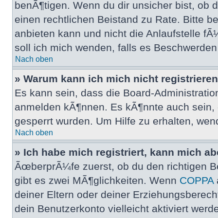
benÃ¶tigen. Wenn du dir unsicher bist, ob di
einen rechtlichen Beistand zu Rate. Bitte 
anbieten kann und nicht die Anlaufstelle f
soll ich mich wenden, falls es Beschwerde
Nach oben
» Warum kann ich mich nicht registriere
Es kann sein, dass die Board-Administratio
anmelden kÃ¶nnen. Es kÃ¶nnte auch sein, d
gesperrt wurden. Um Hilfe zu erhalten, wen
Nach oben
» Ich habe mich registriert, kann mich a
ÃœberprÃ¼fe zuerst, ob du den richtigen 
gibt es zwei MÃ¶glichkeiten. Wenn
COPPA
deiner Eltern oder deiner Erziehungsberecht
dein Benutzerkonto vielleicht aktiviert wer