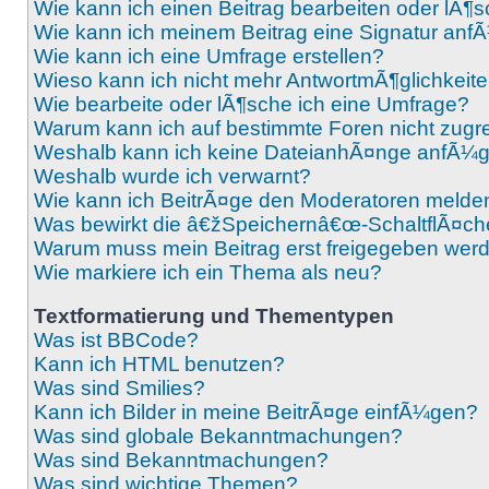
Wie kann ich einen Beitrag bearbeiten oder lÃ¶
Wie kann ich meinem Beitrag eine Signatur an
Wie kann ich eine Umfrage erstellen?
Wieso kann ich nicht mehr AntwortmÃ¶glichkeite
Wie bearbeite oder lÃ¶sche ich eine Umfrage?
Warum kann ich auf bestimmte Foren nicht zugr
Weshalb kann ich keine DateianhÃ¤nge anfÃ¼
Weshalb wurde ich verwarnt?
Wie kann ich BeitrÃ¤ge den Moderatoren melde
Was bewirkt die â€žSpeichernâ€œ-SchaltflÃ¤che
Warum muss mein Beitrag erst freigegeben wer
Wie markiere ich ein Thema als neu?
Textformatierung und Thementypen
Was ist BBCode?
Kann ich HTML benutzen?
Was sind Smilies?
Kann ich Bilder in meine BeitrÃ¤ge einfÃ¼gen?
Was sind globale Bekanntmachungen?
Was sind Bekanntmachungen?
Was sind wichtige Themen?