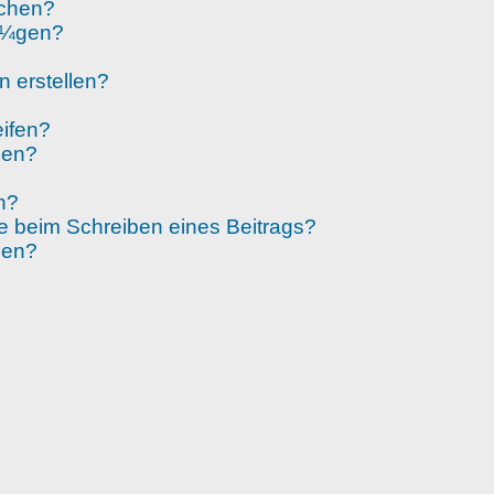
schen?
fÃ¼gen?
n erstellen?
eifen?
gen?
n?
 beim Schreiben eines Beitrags?
den?