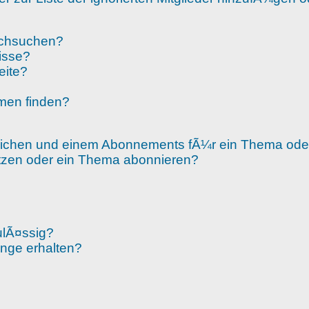
rchsuchen?
isse?
eite?
men finden?
zeichen und einem Abonnements fÃ¼r ein Thema od
etzen oder ein Thema abonnieren?
ulÃ¤ssig?
¤nge erhalten?