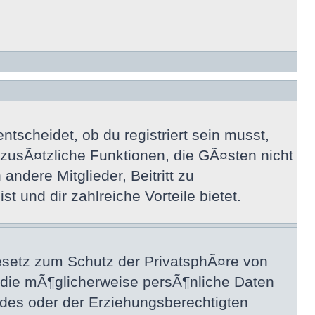
tscheidet, ob du registriert sein musst,
uf zusÃ¤tzliche Funktionen, die GÃ¤sten nicht
ndere Mitglieder, Beitritt zu
t und dir zahlreiche Vorteile bietet.
esetz zum Schutz der PrivatsphÃ¤re von
, die mÃ¶glicherweise persÃ¶nliche Daten
 des oder der Erziehungsberechtigten