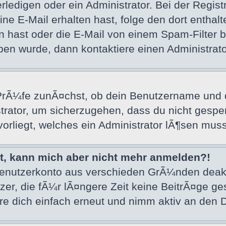
ledigen oder ein Administrator. Bei der Registri
 eine E-Mail erhalten hast, folge den dort ent
 hast oder die E-Mail von einem Spam-Filter bl
en wurde, dann kontaktiere einen Administrato
rÃ¼fe zunÃ¤chst, ob dein Benutzername und de
trator, um sicherzugehen, dass du nicht gesper
vorliegt, welches ein Administrator lÃ¶sen muss
ert, kann mich aber nicht mehr anmelden?!
 Benutzerkonto aus verschieden GrÃ¼nden deak
er, die fÃ¼r lÃ¤ngere Zeit keine BeitrÃ¤ge g
e dich einfach erneut und nimm aktiv an den D