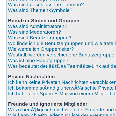
Was sind geschlossene Themen?
Was sind Themen-Symbole?
Benutzer-Stufen und Gruppen
Was sind Administratoren?
Was sind Moderatoren?
Was sind Benutzergruppen?
Wo finde ich die Benutzergruppen und wie trete 
Wie werde ich Gruppenleiter?
Weshalb werden verschiedene Benutzergruppen f
Was ist eine Hauptgruppe?
Was bedeutet der â€žDas Teamâ€œ-Link auf der
Private Nachrichten
Ich kann keine Privaten Nachrichten verschicken
Ich bekomme stÃ¤ndig unerwÃ¼nschte Private 
Ich habe eine Spam-E-Mail von einem Mitglied d
Freunde und ignorierte Mitglieder
Wozu benÃ¶tige ich die Listen der Freunde und i
Wie kann ich Mitglieder zur Liste der Freunde od