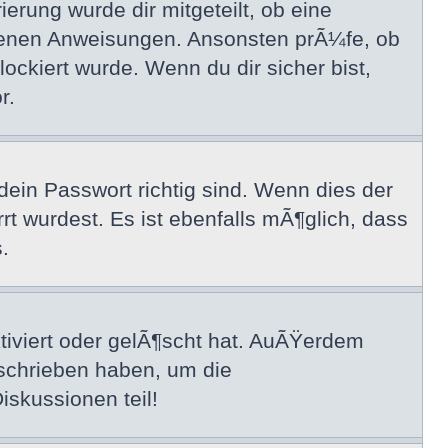
erung wurde dir mitgeteilt, ob eine
haltenen Anweisungen. Ansonsten prÃ¼fe, ob
ockiert wurde. Wenn du dir sicher bist,
r.
in Passwort richtig sind. Wenn dies der
rt wurdest. Es ist ebenfalls mÃ¶glich, dass
.
tiviert oder gelÃ¶scht hat. AuÃŸerdem
eschrieben haben, um die
iskussionen teil!