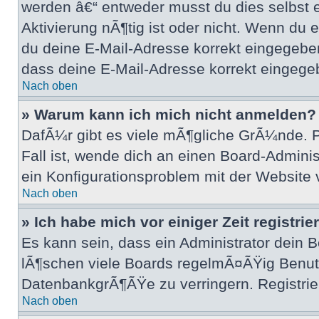
werden â€“ entweder musst du dies selbst er
Aktivierung nÃ¶tig ist oder nicht. Wenn du
du deine E-Mail-Adresse korrekt eingegeben
dass deine E-Mail-Adresse korrekt eingegeb
Nach oben
» Warum kann ich mich nicht anmelden?
DafÃ¼r gibt es viele mÃ¶gliche GrÃ¼nde. P
Fall ist, wende dich an einen Board-Adminis
ein Konfigurationsproblem mit der Website 
Nach oben
» Ich habe mich vor einiger Zeit registri
Es kann sein, dass ein Administrator dein
lÃ¶schen viele Boards regelmÃ¤ÃŸig Benutz
DatenbankgrÃ¶ÃŸe zu verringern. Registrier
Nach oben