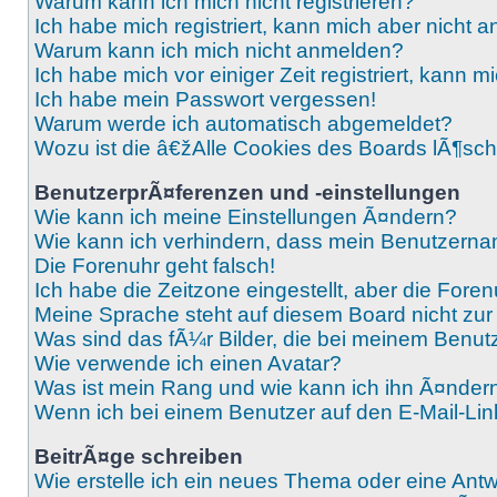
Warum kann ich mich nicht registrieren?
Ich habe mich registriert, kann mich aber nicht 
Warum kann ich mich nicht anmelden?
Ich habe mich vor einiger Zeit registriert, kann
Ich habe mein Passwort vergessen!
Warum werde ich automatisch abgemeldet?
Wozu ist die â€žAlle Cookies des Boards lÃ¶s
BenutzerprÃ¤ferenzen und -einstellungen
Wie kann ich meine Einstellungen Ã¤ndern?
Wie kann ich verhindern, dass mein Benutzernam
Die Forenuhr geht falsch!
Ich habe die Zeitzone eingestellt, aber die Fore
Meine Sprache steht auf diesem Board nicht zur
Was sind das fÃ¼r Bilder, die bei meinem Ben
Wie verwende ich einen Avatar?
Was ist mein Rang und wie kann ich ihn Ã¤nder
Wenn ich bei einem Benutzer auf den E-Mail-Link
BeitrÃ¤ge schreiben
Wie erstelle ich ein neues Thema oder eine Antw