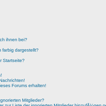
ich ihnen bei?
arbig dargestellt?
 Startseite?
!
Nachrichten!
ieses Forums erhalten!
gnorierten Mitglieder?
er zur Liste der ignorierten Mitglieder hinzufÃ¼gen 