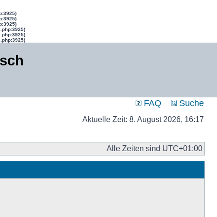
p:3925)
p:3925)
p:3925)
s.php:3925)
s.php:3925)
s.php:3925)
isch
FAQ
Suche
Aktuelle Zeit: 8. August 2026, 16:17
Alle Zeiten sind
UTC+01:00