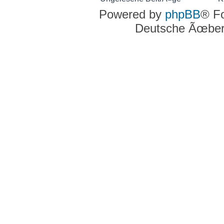
Ungelesene
Ke
Powered by
phpBB
® F
BeitrÃ¤ge
un
Deutsche Ãœber
Be