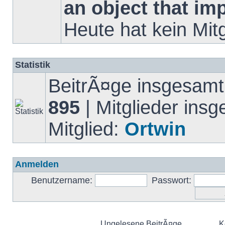
an object that i
Heute hat kein Mit
Statistik
BeitrÃ¤ge insgesam
895
| Mitglieder ins
Mitglied:
Ortwin
Anmelden
Benutzername:
Passwort:
Ungelesene BeitrÃ¤ge
K