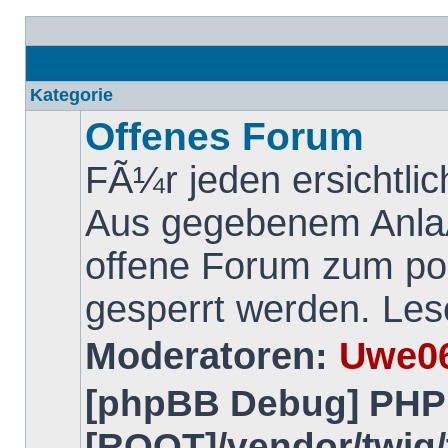
Kategorie
Offenes Forum
FÃ¼r jeden ersichtlich
Aus gegebenem Anla
offene Forum zum pos
gesperrt werden. Lese
Moderatoren:
Uwe0
Keine
ungelesenen
[phpBB Debug] PHP
BeitrÃ¤ge
[ROOT]/vendor/twig/