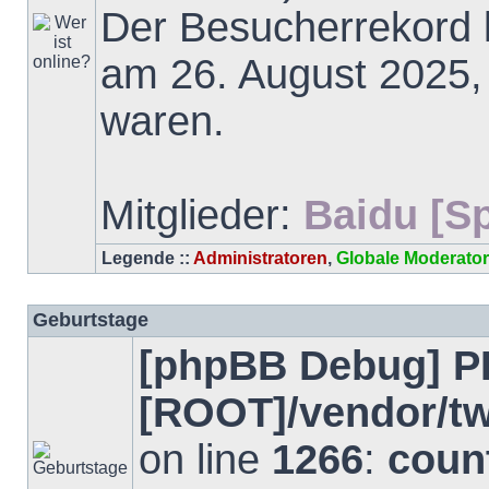
Der Besucherrekord l
am 26. August 2025, 
waren.
Mitglieder:
Baidu [Sp
Legende ::
Administratoren
,
Globale Moderato
Geburtstage
[phpBB Debug] P
[ROOT]/vendor/tw
on line
1266
:
count