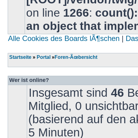
on line
1266
:
count()
an object that impl
Alle Cookies des Boards lÃ¶schen
|
Da
Startseite
»
Portal
»
Foren-Ãœbersicht
Wer ist online?
Insgesamt sind
46
Be
Mitglied, 0 unsichtb
(basierend auf den a
5 Minuten)