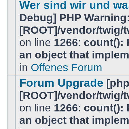
Wer sind wir und wa
Thema.
Debug] PHP Warning
[ROOT]/vendor/twig/t
on line
1266
:
count():
Dieses
Thema
an object that imple
ist
gesperrt.
Du
in
Offenes Forum
kannst
keine
BeitrÃ¤ge
Forum Upgrade
[ph
editieren
oder
[ROOT]/vendor/twig/t
weitere
Antworten
erstellen.
on line
1266
:
count():
Es
an object that imple
gibt
keine
neuen