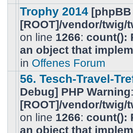
in
diesem
Trophy 2014
[phpBB
Thema.
[ROOT]/vendor/twig/t
on line
1266
:
count():
Es
an object that imple
gibt
keine
neuen
in
Offenes Forum
ungelesenen
BeitrÃ¤ge
in
56. Tesch-Travel-Tre
diesem
Thema.
Debug] PHP Warning
[ROOT]/vendor/twig/t
on line
1266
:
count():
Es
gibt
an object that imple
keine
neuen