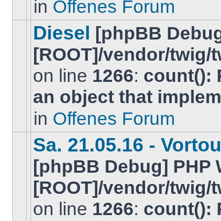
in
Offenes Forum
ungelesenen
BeitrÃ¤ge
in
Diesel
[phpBB Debug
diesem
Thema.
[ROOT]/vendor/twig/t
on line
1266
:
count():
Es
an object that imple
gibt
keine
neuen
in
Offenes Forum
ungelesenen
BeitrÃ¤ge
in
Sa. 21.05.16 - Vorto
diesem
Thema.
[phpBB Debug] PHP 
[ROOT]/vendor/twig/t
on line
1266
:
count():
Es
gibt