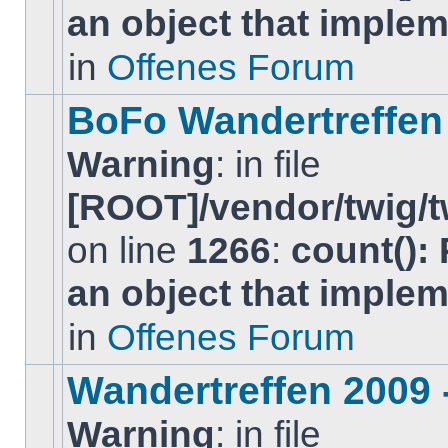
an object that imple
keine
neuen
ungelesenen
in
Offenes Forum
BeitrÃ¤ge
in
diesem
BoFo Wandertreffen
Thema.
Warning
: in file
[ROOT]/vendor/twig/t
on line
1266
:
count():
Es
gibt
an object that imple
keine
neuen
ungelesenen
in
Offenes Forum
BeitrÃ¤ge
in
diesem
Wandertreffen 2009 
Thema.
Warning
: in file