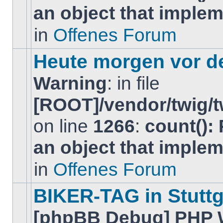
an object that imple
keine
neuen
ungelesenen
in
Offenes Forum
BeitrÃ¤ge
in
diesem
Heute morgen vor de
Thema.
Warning
: in file
[ROOT]/vendor/twig/t
on line
1266
:
count():
Es
gibt
an object that imple
keine
neuen
ungelesenen
in
Offenes Forum
BeitrÃ¤ge
in
diesem
BIKER-TAG in Stuttg
Thema.
[phpBB Debug] PHP 