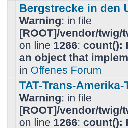
diesem
Bergstrecke in den
Thema.
Warning
: in file
[ROOT]/vendor/twig/t
on line
1266
:
count():
Es
gibt
an object that imple
keine
neuen
ungelesenen
in
Offenes Forum
BeitrÃ¤ge
in
diesem
TAT-Trans-Amerika-T
Thema.
Warning
: in file
[ROOT]/vendor/twig/t
on line
1266
:
count():
Es
gibt