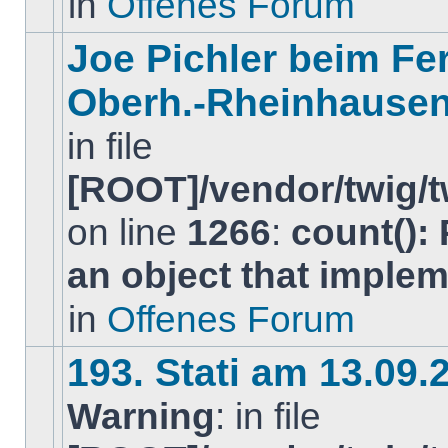
in
Offenes Forum
in
diesem
Thema.
Joe Pichler beim Fer
Oberh.-Rheinhause
in file
[ROOT]/vendor/twig/t
Es
on line
1266
:
count():
gibt
keine
neuen
an object that imple
ungelesenen
BeitrÃ¤ge
in
Offenes Forum
in
diesem
Thema.
193. Stati am 13.09.
Warning
: in file