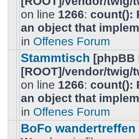
[ROOT]/vendor/twig/t
on line
1266
:
count():
Es
gibt
an object that imple
keine
neuen
ungelesenen
in
Offenes Forum
BeitrÃ¤ge
in
diesem
Stammtisch
[phpBB 
Thema.
[ROOT]/vendor/twig/t
on line
1266
:
count():
Es
an object that imple
gibt
keine
neuen
in
Offenes Forum
ungelesenen
BeitrÃ¤ge
in
BoFo wandertreffen
diesem
Thema.