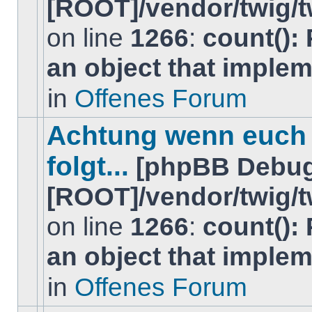
[ROOT]/vendor/twig/t
on line
1266
:
count():
Es
gibt
an object that imple
keine
neuen
ungelesenen
in
Offenes Forum
BeitrÃ¤ge
in
diesem
Achtung wenn euch
Thema.
folgt...
[phpBB Debug
[ROOT]/vendor/twig/t
on line
1266
:
count():
Es
gibt
an object that imple
keine
neuen
ungelesenen
in
Offenes Forum
BeitrÃ¤ge
in
diesem