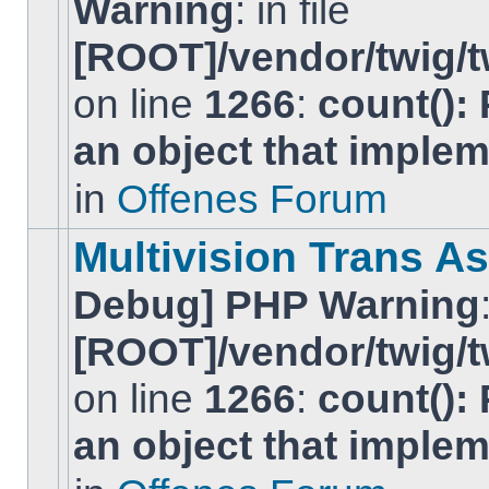
Warning
: in file
[ROOT]/vendor/twig/t
on line
1266
:
count():
Es
gibt
an object that imple
keine
neuen
ungelesenen
in
Offenes Forum
BeitrÃ¤ge
in
diesem
Multivision Trans As
Thema.
Debug] PHP Warning
[ROOT]/vendor/twig/t
on line
1266
:
count():
Es
gibt
an object that imple
keine
neuen
ungelesenen