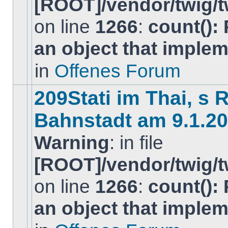
[ROOT]/vendor/twig/t
on line
1266
:
count():
Es
gibt
an object that imple
keine
neuen
ungelesenen
in
Offenes Forum
BeitrÃ¤ge
in
diesem
209Stati im Thai, s 
Thema.
Bahnstadt am 9.1.2
Warning
: in file
[ROOT]/vendor/twig/t
Es
on line
1266
:
count():
gibt
keine
neuen
an object that imple
ungelesenen
BeitrÃ¤ge