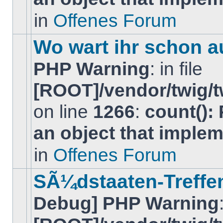
neuen
ungelesenen
in
Offenes Forum
BeitrÃ¤ge
in
diesem
Wo wart ihr schon au
Thema.
PHP Warning
: in file
[ROOT]/vendor/twig/t
on line
1266
:
count():
Es
gibt
an object that imple
keine
neuen
ungelesenen
in
Offenes Forum
BeitrÃ¤ge
in
diesem
SÃ¼dstaaten-Treffe
Thema.
Debug] PHP Warning