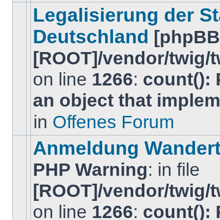
diesem
Legalisierung der S
Thema.
Deutschland
[phpBB
[ROOT]/vendor/twig/t
on line
1266
:
count():
Es
gibt
an object that imple
keine
neuen
ungelesenen
in
Offenes Forum
BeitrÃ¤ge
in
diesem
Anmeldung Wandertr
Thema.
PHP Warning
: in file
[ROOT]/vendor/twig/t
on line
1266
:
count():
Es
gibt