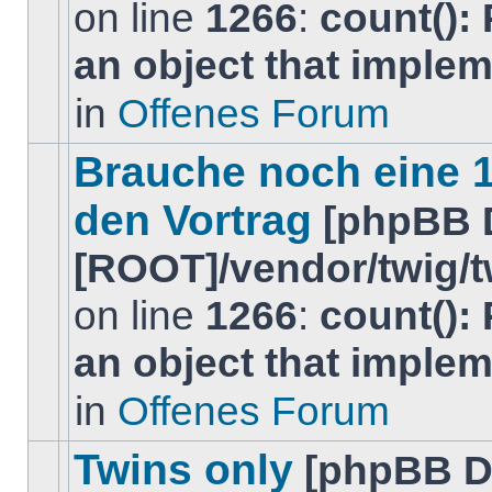
on line
1266
:
count():
Es
gibt
an object that imple
keine
neuen
ungelesenen
in
Offenes Forum
BeitrÃ¤ge
in
diesem
Brauche noch eine 
Thema.
den Vortrag
[phpBB 
[ROOT]/vendor/twig/t
on line
1266
:
count():
Es
gibt
an object that imple
keine
neuen
ungelesenen
in
Offenes Forum
BeitrÃ¤ge
in
diesem
Twins only
[phpBB D
Thema.