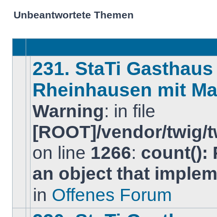
Unbeantwortete Themen
231. StaTi Gasthaus
Rheinhausen mit Ma
Warning
: in file
[ROOT]/vendor/twig/t
Es
on line
1266
:
count():
gibt
keine
neuen
an object that imple
ungelesenen
BeitrÃ¤ge
in
Offenes Forum
in
diesem
Thema.