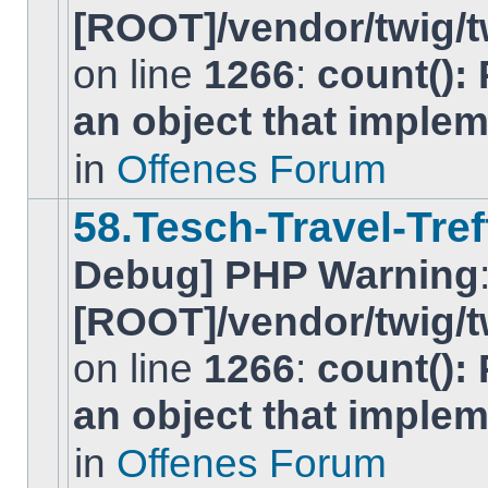
[ROOT]/vendor/twig/t
on line
1266
:
count():
Es
gibt
an object that imple
keine
neuen
ungelesenen
in
Offenes Forum
BeitrÃ¤ge
in
diesem
58.Tesch-Travel-Tref
Thema.
Debug] PHP Warning
[ROOT]/vendor/twig/t
on line
1266
:
count():
Es
gibt
an object that imple
keine
neuen
ungelesenen
in
Offenes Forum
BeitrÃ¤ge
in