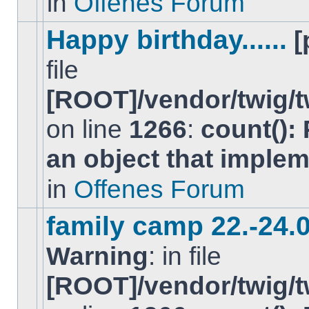
in
Offenes Forum
BeitrÃ¤ge
in
diesem
Happy birthday......
[
Thema.
file
[ROOT]/vendor/twig/t
on line
1266
:
count():
Es
gibt
an object that imple
keine
neuen
ungelesenen
in
Offenes Forum
BeitrÃ¤ge
in
diesem
family camp 22.-24.
Thema.
Warning
: in file
[ROOT]/vendor/twig/t