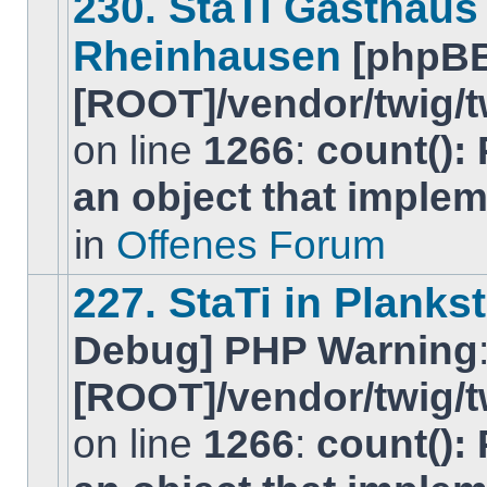
230. StaTi Gasthaus
Rheinhausen
[phpB
[ROOT]/vendor/twig/t
on line
1266
:
count():
Es
gibt
an object that imple
keine
neuen
ungelesenen
in
Offenes Forum
BeitrÃ¤ge
in
diesem
227. StaTi in Planks
Thema.
Debug] PHP Warning
[ROOT]/vendor/twig/t
on line
1266
:
count():
Es
gibt
keine