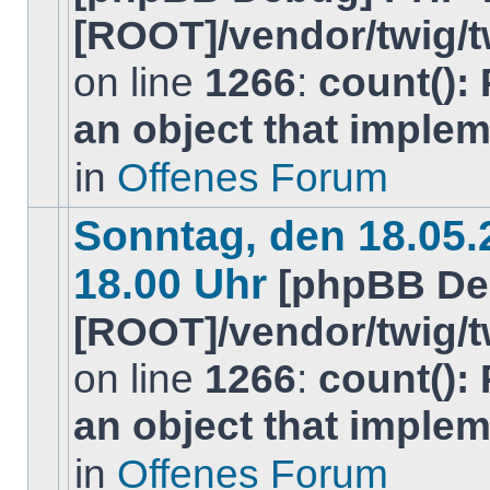
[ROOT]/vendor/twig/t
on line
1266
:
count():
Es
gibt
an object that imple
keine
neuen
ungelesenen
in
Offenes Forum
BeitrÃ¤ge
in
diesem
Sonntag, den 18.05.2
Thema.
18.00 Uhr
[phpBB De
[ROOT]/vendor/twig/t
on line
1266
:
count():
Es
gibt
an object that imple
keine
neuen
ungelesenen
in
Offenes Forum
BeitrÃ¤ge