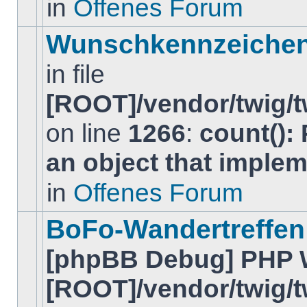
in
Offenes Forum
BeitrÃ¤ge
in
diesem
Wunschkennzeiche
Thema.
in file
[ROOT]/vendor/twig/t
on line
1266
:
count():
Es
gibt
an object that imple
keine
neuen
ungelesenen
in
Offenes Forum
BeitrÃ¤ge
in
diesem
BoFo-Wandertreffen
Thema.
[phpBB Debug] PHP 
[ROOT]/vendor/twig/t