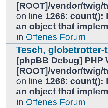
[ROOT]/vendor/twig/t
on line
1266
:
count():
Es
an object that imple
gibt
keine
neuen
in
Offenes Forum
ungelesenen
BeitrÃ¤ge
in
Tesch, globetrotter-
diesem
Thema.
[phpBB Debug] PHP 
[ROOT]/vendor/twig/t
on line
1266
:
count():
Es
gibt
an object that imple
keine
neuen
ungelesenen
in
Offenes Forum
BeitrÃ¤ge
in