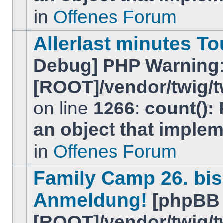
ungelesenen
in
Offenes Forum
BeitrÃ¤ge
in
diesem
Allerlast minutes 
Thema.
Debug] PHP Warning
[ROOT]/vendor/twig/t
on line
1266
:
count():
Es
gibt
an object that imple
keine
neuen
ungelesenen
in
Offenes Forum
BeitrÃ¤ge
in
diesem
Family Camp 26. bis 
Thema.
Anmeldung!
[phpBB
[ROOT]/vendor/twig/t