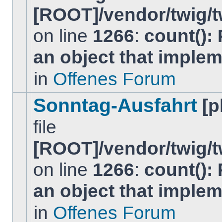
[ROOT]/vendor/twig/t
on line
1266
:
count():
Es
gibt
an object that imple
keine
neuen
ungelesenen
in
Offenes Forum
BeitrÃ¤ge
in
diesem
Sonntag-Ausfahrt
[
Thema.
file
[ROOT]/vendor/twig/t
on line
1266
:
count():
Es
gibt
an object that imple
keine
neuen
ungelesenen
in
Offenes Forum
BeitrÃ¤ge
in