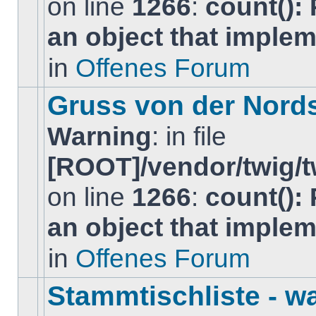
on line
1266
:
count():
Es
gibt
an object that imple
keine
neuen
ungelesenen
in
Offenes Forum
BeitrÃ¤ge
in
diesem
Gruss von der Nord
Thema.
Warning
: in file
[ROOT]/vendor/twig/t
on line
1266
:
count():
Es
gibt
an object that imple
keine
neuen
ungelesenen
in
Offenes Forum
BeitrÃ¤ge
in
diesem
Stammtischliste - w
Thema.