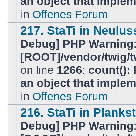
an object that imple
neuen
ungelesenen
in
Offenes Forum
BeitrÃ¤ge
in
diesem
217. StaTi in Neulu
Thema.
Debug] PHP Warning
[ROOT]/vendor/twig/t
on line
1266
:
count():
Es
gibt
an object that imple
keine
neuen
ungelesenen
in
Offenes Forum
BeitrÃ¤ge
in
diesem
216. StaTi in Planks
Thema.
Debug] PHP Warning