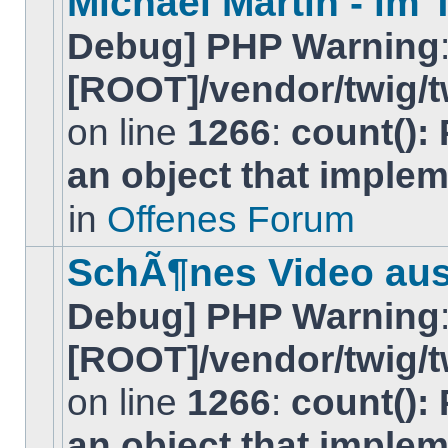
Michael Martin - im
Thema.
Debug] PHP Warning
[ROOT]/vendor/twig/t
on line
1266
:
count():
Es
gibt
an object that imple
keine
neuen
ungelesenen
in
Offenes Forum
BeitrÃ¤ge
in
diesem
SchÃ¶nes Video au
Thema.
Debug] PHP Warning
[ROOT]/vendor/twig/t
on line
1266
:
count():
Es
gibt
an object that imple
keine