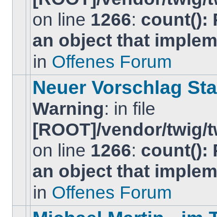
on line
1266
:
count():
Es
gibt
an object that imple
keine
neuen
ungelesenen
in
Offenes Forum
BeitrÃ¤ge
in
diesem
Neuer Vorschlag Stat
Thema.
Warning
: in file
[ROOT]/vendor/twig/t
on line
1266
:
count():
Es
gibt
an object that imple
keine
neuen
ungelesenen
in
Offenes Forum
BeitrÃ¤ge
in
diesem