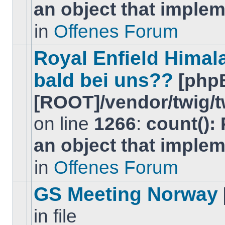
an object that imple
keine
neuen
ungelesenen
in
Offenes Forum
BeitrÃ¤ge
in
diesem
Royal Enfield Himal
Thema.
bald bei uns??
[php
[ROOT]/vendor/twig/t
on line
1266
:
count():
Es
gibt
an object that imple
keine
neuen
ungelesenen
in
Offenes Forum
BeitrÃ¤ge
in
diesem
GS Meeting Norway
Thema.
in file