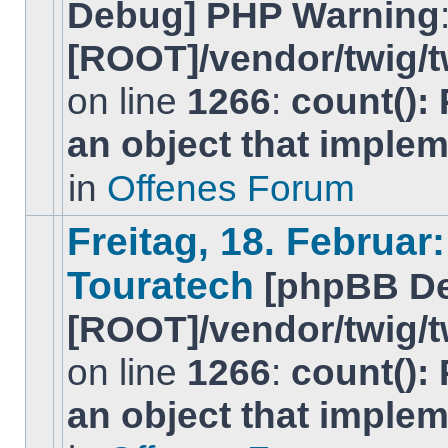
Debug] PHP Warning
[ROOT]/vendor/twig/t
on line
1266
:
count():
Dieses
Thema
an object that imple
ist
gesperrt.
Du
in
Offenes Forum
kannst
keine
BeitrÃ¤ge
Freitag, 18. Februar
editieren
oder
Touratech
[phpBB D
weitere
Antworten
erstellen.
[ROOT]/vendor/twig/t
on line
1266
:
count():
Es
gibt
an object that imple
keine
neuen
ungelesenen