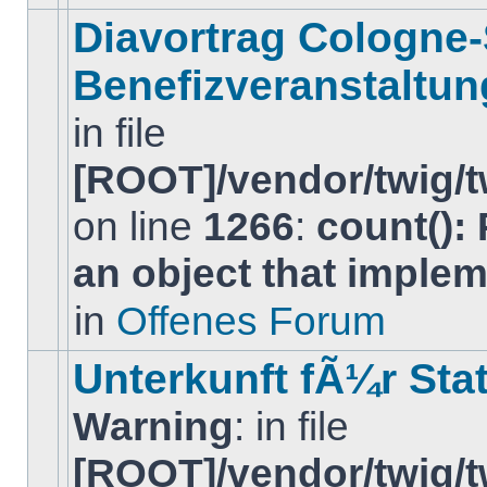
diesem
Diavortrag Cologne
Thema.
Benefizveranstaltun
in file
[ROOT]/vendor/twig/t
Es
on line
1266
:
count():
gibt
keine
neuen
an object that imple
ungelesenen
BeitrÃ¤ge
in
Offenes Forum
in
diesem
Thema.
Unterkunft fÃ¼r Sta
Warning
: in file
[ROOT]/vendor/twig/t