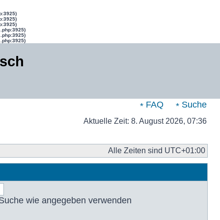
p:3925)
p:3925)
p:3925)
s.php:3925)
s.php:3925)
s.php:3925)
isch
FAQ
Suche
Aktuelle Zeit: 8. August 2026, 07:36
Alle Zeiten sind
UTC+01:00
r Suche wie angegeben verwenden