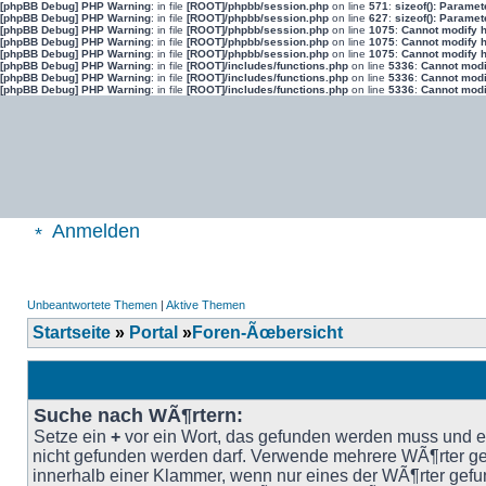
[phpBB Debug] PHP Warning
: in file
[ROOT]/phpbb/session.php
on line
571
:
sizeof(): Parame
[phpBB Debug] PHP Warning
: in file
[ROOT]/phpbb/session.php
on line
627
:
sizeof(): Parame
[phpBB Debug] PHP Warning
: in file
[ROOT]/phpbb/session.php
on line
1075
:
Cannot modify h
[phpBB Debug] PHP Warning
: in file
[ROOT]/phpbb/session.php
on line
1075
:
Cannot modify h
[phpBB Debug] PHP Warning
: in file
[ROOT]/phpbb/session.php
on line
1075
:
Cannot modify h
[phpBB Debug] PHP Warning
: in file
[ROOT]/includes/functions.php
on line
5336
:
Cannot modif
[phpBB Debug] PHP Warning
: in file
[ROOT]/includes/functions.php
on line
5336
:
Cannot modif
[phpBB Debug] PHP Warning
: in file
[ROOT]/includes/functions.php
on line
5336
:
Cannot modif
Anmelden
Unbeantwortete Themen
|
Aktive Themen
Startseite
»
Portal
»
Foren-Ãœbersicht
Suche nach WÃ¶rtern:
Setze ein
+
vor ein Wort, das gefunden werden muss und 
nicht gefunden werden darf. Verwende mehrere WÃ¶rter ge
innerhalb einer Klammer, wenn nur eines der WÃ¶rter gef