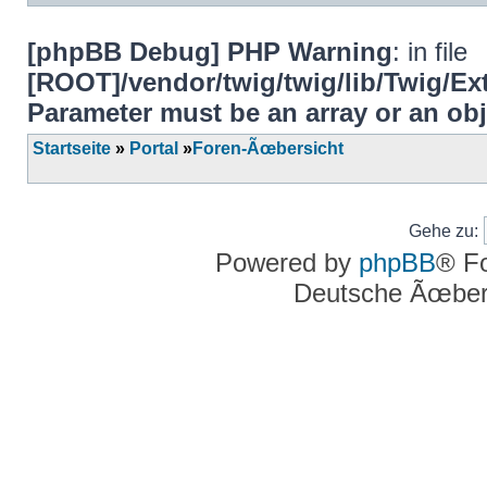
[phpBB Debug] PHP Warning
: in file
[ROOT]/vendor/twig/twig/lib/Twig/E
Parameter must be an array or an ob
Startseite
»
Portal
»
Foren-Ãœbersicht
Gehe zu:
Powered by
phpBB
® F
Deutsche Ãœber