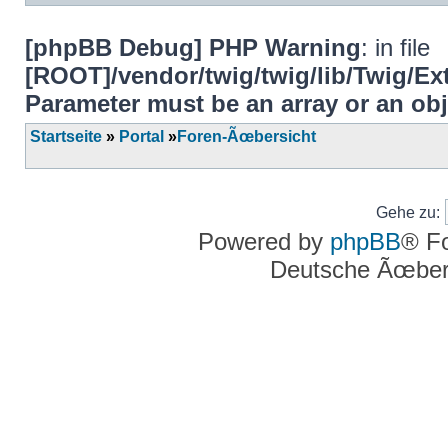
[phpBB Debug] PHP Warning
: in file
[ROOT]/vendor/twig/twig/lib/Twig/E
Parameter must be an array or an ob
Startseite
»
Portal
»
Foren-Ãœbersicht
Gehe zu:
Powered by
phpBB
® F
Deutsche Ãœber